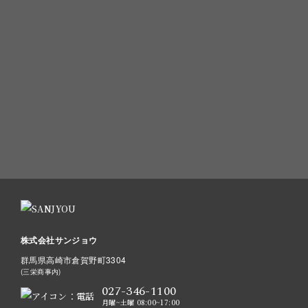
関連会社(三栄商事)と同一番号を使用しており、
「三栄商事」と名乗
「サンジョウ」へのご用件である旨をお伝えく
る場合がございます。
ださい。
メールでのお問い合わせ
お問い合わせ・見積もりご依頼フォーム
株式会社サンジョウ
群馬県高崎市倉賀野町3304
(三栄商事内)
027-346-1100
月曜~土曜 08:00~17:00