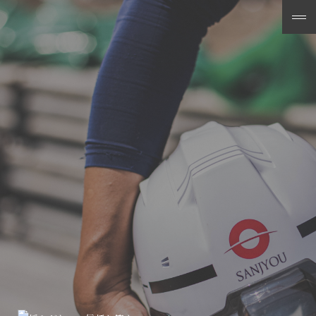
メ
ニ
ュ
ー
を
開
く