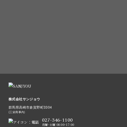
関連会社(三栄商事)と同一番号を使用しており、
「三栄商事」と名乗
「サンジョウ」へのご用件である旨をお伝えく
る場合がございます。
ださい。
メールでのお問い合わせ
お問い合わせ・見積もりご依頼フォーム
株式会社サンジョウ
群馬県高崎市倉賀野町3304
(三栄商事内)
027-346-1100
月曜~土曜 08:00~17:00