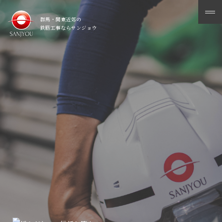
メ
群馬・関東近郊の
ニ
鉄筋工事ならサンジョウ
ュ
ー
を
開
く