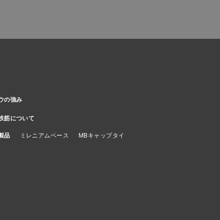
ウの強み
鉄筋について
製品
ミレニアムベース
MBキャップタイ